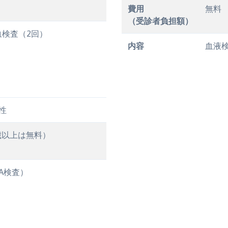
費用
無料
（受診者負担額）
血検査（2回）
内容
血液
性
0歳以上は無料）
A検査）